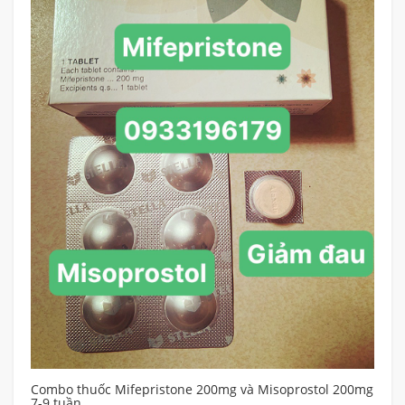
Combo thuốc Mifepristone 200mg và Misoprostol 200mg
Mu
7-9 tuần