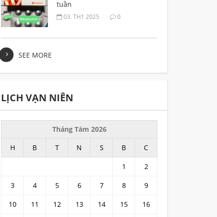
tuần
03. TH1 2025
0
SEE MORE
LỊCH VẠN NIÊN
Tháng Tám 2026
H
B
T
N
S
B
C
1
2
3
4
5
6
7
8
9
10
11
12
13
14
15
16