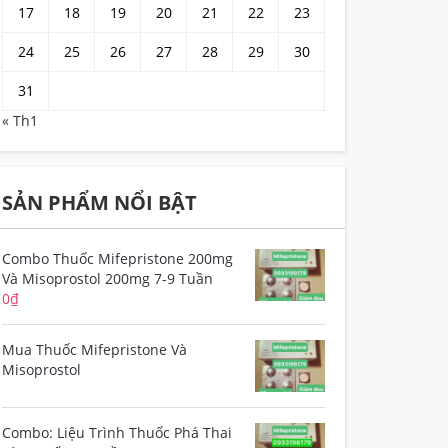
17
18
19
20
21
22
23
24
25
26
27
28
29
30
31
« Th1
SẢN PHẨM NỔI BẬT
Combo Thuốc Mifepristone 200mg
Và Misoprostol 200mg 7-9 Tuần
0
₫
Mua Thuốc Mifepristone Và
Misoprostol
Combo: Liệu Trình Thuốc Phá Thai