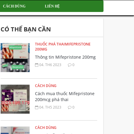
CÁCH DÙNG
LIÊN HỆ
CÓ THỂ BẠN CẦN
THUỐC PHÁ THAIMIFEPRISTONE
200MG
Thông tin Mifepristone 200mg
04. TH6 2023
0
CÁCH DÙNG
Cách mua thuốc Mifepristone
200mcg phá thai
04. TH5 2023
0
CÁCH DÙNG