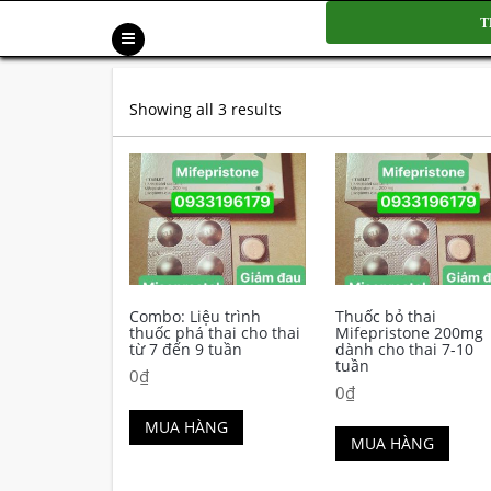
T
Showing all 3 results
Combo: Liệu trình
Thuốc bỏ thai
thuốc phá thai cho thai
Mifepristone 200mg
từ 7 đến 9 tuần
dành cho thai 7-10
tuần
0
₫
0
₫
MUA HÀNG
MUA HÀNG