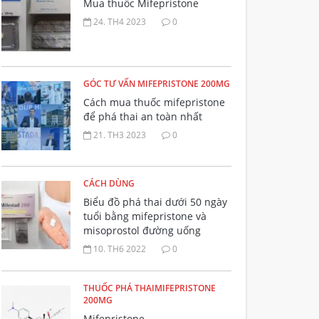
Mua thuốc Mifepristone
24. TH4 2023
0
GÓC TƯ VẤN MIFEPRISTONE 200MG
Cách mua thuốc mifepristone
để phá thai an toàn nhất
21. TH3 2023
0
CÁCH DÙNG
Biểu đồ phá thai dưới 50 ngày
tuổi bằng mifepristone và
misoprostol đường uống
10. TH6 2022
0
THUỐC PHÁ THAIMIFEPRISTONE
200MG
Mifepristone