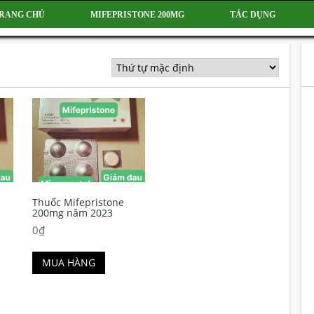
RANG CHỦ
MIFEPRISTONE 200MG
TÁC DỤNG
Thuốc Mifepristone
200mg năm 2023
0
₫
MUA HÀNG