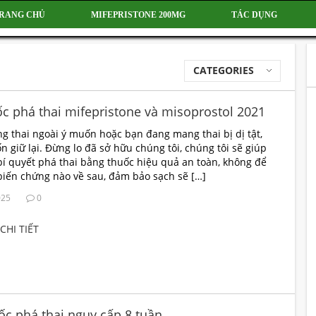
RANG CHỦ
MIFEPRISTONE 200MG
TÁC DỤNG
CATEGORIES
c phá thai mifepristone và misoprostol 2021
g thai ngoài ý muốn hoặc bạn đang mang thai bị dị tật,
 giữ lại. Đừng lo đã sở hữu chúng tôi, chúng tôi sẽ giúp
í quyết phá thai bằng thuốc hiệu quả an toàn, không để
biến chứng nào về sau, đảm bảo sạch sẽ […]
025
0
CHI TIẾT
c phá thai nguy cấp 8 tuần