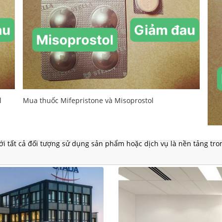
ới tất cả đối tượng sử dụng sản phẩm hoặc dịch vụ là nền tảng tro
Combo: Liệu Trình thuốc phá thai từ 16 đến 18 tuần
Comb
tuầ
0
₫
0
₫