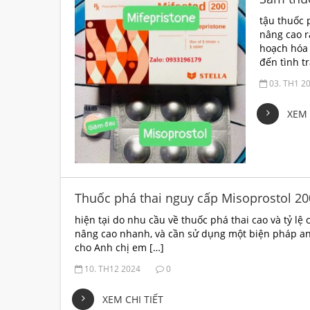
tậu thuốc 
nâng cao r
hoạch hóa 
đến tình t
03. TH1 2
XEM 
Thuốc phá thai nguy cấp Misoprostol 2
hiện tại do nhu cầu về thuốc phá thai cao và tỷ lệ 
nâng cao nhanh, và cần sử dụng một biện pháp an
cho Anh chị em […]
10. TH12 2024
0
XEM CHI TIẾT