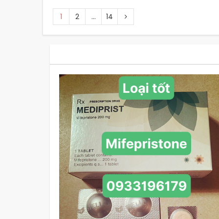
1
2
…
14