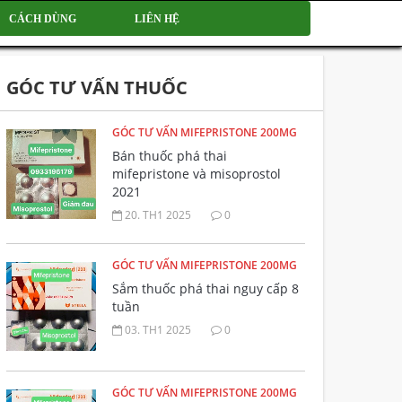
CÁCH DÙNG
LIÊN HỆ
GÓC TƯ VẤN THUỐC
GÓC TƯ VẤN MIFEPRISTONE 200MG
Bán thuốc phá thai
mifepristone và misoprostol
2021
20. TH1 2025
0
GÓC TƯ VẤN MIFEPRISTONE 200MG
Sắm thuốc phá thai nguy cấp 8
tuần
03. TH1 2025
0
GÓC TƯ VẤN MIFEPRISTONE 200MG