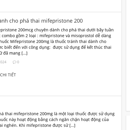
nh cho phá thai mifepristone 200
pristone 200mcg chuyên dành cho phá thai dưới bãy tuần
c combo gồm 2 loại : mifepristone và misoprostol dễ dàng
huốc Mifepristone 200mg là thuốc tránh thai dành cho
c biết đến với công dụng: được sử dụng để kết thúc thai
nữ đã mang […]
2024
0
CHI TIẾT
há thai mifepristone 200mg là một loại thuốc được sử dụng
 Thuốc này hoạt động bằng cách ngăn chặn hoạt động của
ai nghén. Khi mifepristone được sử […]