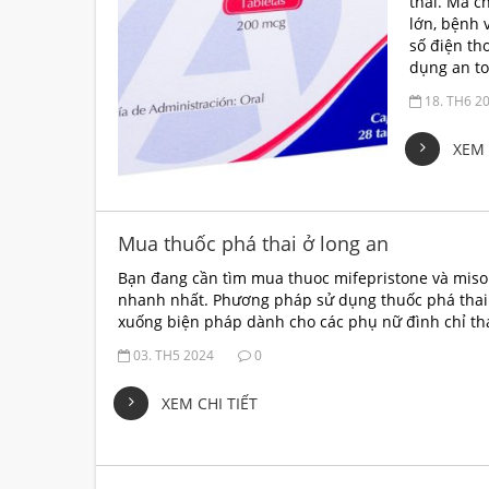
thai. Mà c
lớn, bệnh 
số điện th
dụng an t
18. TH6 2
XEM 
Mua thuốc phá thai ở long an
Bạn đang cần tìm mua thuoc mifepristone và misopr
nhanh nhất. Phương pháp sử dụng thuốc phá thai 
xuống biện pháp dành cho các phụ nữ đình chỉ tha
03. TH5 2024
0
XEM CHI TIẾT