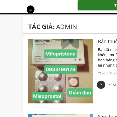
T
TÁC GIẢ:
ADMIN
Bán thuố
Bạn lỡ man
không muốn
bạn bằng b
lại những 
20. TH1 2
XEM 
Sắm thuố