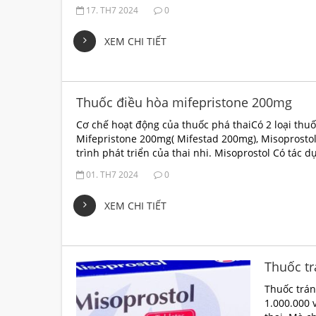
17. TH7 2024
0
XEM CHI TIẾT
Thuốc điều hòa mifepristone 200mg
Cơ chế hoạt động của thuốc phá thaiCó 2 loại thuố
Mifepristone 200mg( Mifestad 200mg), Misoprosto
trình phát triển của thai nhi. Misoprostol Có tác 
01. TH7 2024
0
XEM CHI TIẾT
Thuốc tr
Thuốc trán
1.000.000 