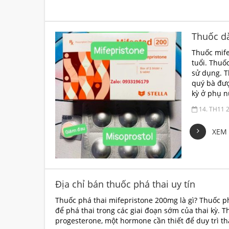
Thuốc dà
Thuốc mife
tuổi. Thuố
sử dụng. T
quý bà đượ
kỳ ở phụ 
14. TH11 
XEM 
Địa chỉ bán thuốc phá thai uy tín
Thuốc phá thai mifepristone 200mg là gì? Thuốc p
để phá thai trong các giai đoạn sớm của thai kỳ.
progesterone, một hormone cần thiết để duy trì th