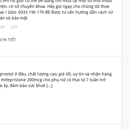
hị em nữ giới có thể dễ dàng tìm mua tại một số nhà thuốc
viện, cơ sở chuyên khoa. Hãy gọi ngay cho chúng tôi thoe
oại / Zalo: 0933 196 179 để được tư vấn hướng dẫn cách sử
oàn và bảo mật
024
0
CHI TIẾT
ostol ở đâu, chất lượng cao, giá tốt, uy tín và nhận hàng
mifepristone 200mcg cho phụ nữ có thai từ 7 tuần trở
i kỳ, đảm bảo sức khoẻ […]