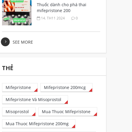
Thuốc dành cho phá thai
mifepristone 200
14. TH11 2024
0
SEE MORE
THẺ
Mifepristone
Mifepristone 200mcg
Mifepristone Và Misoprostol
Misoprostol
Mua Thuoc Mifepristone
Mua Thuoc Mifepristone 200mg