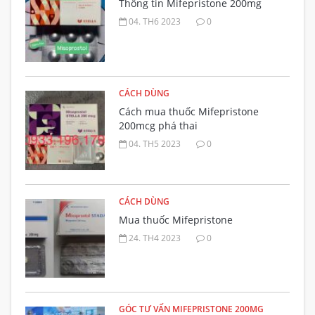
Thông tin Mifepristone 200mg
04. TH6 2023
0
CÁCH DÙNG
Cách mua thuốc Mifepristone
200mcg phá thai
04. TH5 2023
0
CÁCH DÙNG
Mua thuốc Mifepristone
24. TH4 2023
0
GÓC TƯ VẤN MIFEPRISTONE 200MG