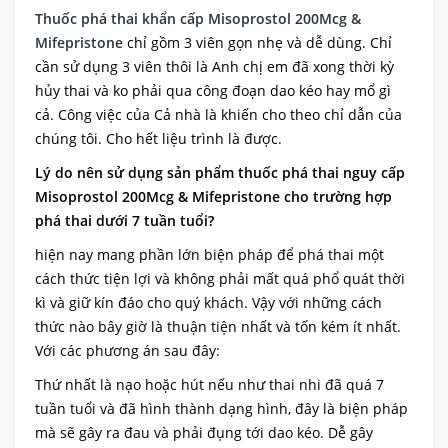
Thuốc phá thai khẩn cấp Misoprostol 200Mcg &
Mifepristone
chỉ gồm 3 viên gọn nhẹ và dễ dùng. Chỉ
cần sử dụng 3 viên thôi là Anh chị em đã xong thời kỳ
hủy thai và ko phải qua công đoạn dao kéo hay mổ gì
cả. Công việc của Cả nhà là khiến cho theo chỉ dẫn của
chúng tôi. Cho hết liệu trình là được.
Lý do nên sử dụng sản phẩm thuốc phá thai nguy cấp
Misoprostol 200Mcg & Mifepristone cho trường hợp
phá thai dưới 7 tuần tuổi?
hiện nay mang phần lớn biện pháp để phá thai một
cách thức tiện lợi và không phải mất quá phổ quát thời
kì và giữ kín đáo cho quý khách. Vậy với những cách
thức nào bây giờ là thuận tiện nhất và tốn kém ít nhất.
Với các phương án sau đây:
Thứ nhất là nạo hoặc hút nếu như thai nhi đã quá 7
tuần tuổi và đã hình thành dạng hình, đây là biện pháp
mà sẽ gây ra đau và phải đụng tới dao kéo. Dễ gây