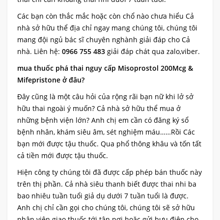
Các bạn còn thắc mắc hoặc còn chổ nào chưa hiểu Cả
nhà sở hữu thể địa chỉ ngay mang chúng tôi, chúng tôi
mang đội ngủ bác sĩ chuyên nghành giải đáp cho Cả
nhà. Liên hệ:
0966 755 483
giải đáp chát qua zalo,viber.
mua thuốc phá thai nguy cấp Misoprostol 200Mcg &
Mifepristone ở đâu?
Đây cũng là một câu hỏi của rộng rãi bạn nữ khi lở sở
hữu thai ngoài ý muốn? Cả nhà sở hữu thể mua ở
những bệnh viện lớn? Anh chị em cần có đăng ký sổ
bệnh nhân, khám siêu âm, sét nghiệm máu……Rồi Các
bạn mới được tậu thuốc. Qua phổ thông khâu và tốn tất
cả tiền mới được tậu thuốc.
Hiện công ty chúng tôi đã được cấp phép bán thuốc này
trên thị phần. Cả nhà siêu thanh biết được thai nhi ba
bao nhiêu tuần tuổi giả dụ dưới 7 tuần tuổi là được.
Anh chị chỉ cần gọi cho chúng tôi, chúng tôi sẽ sở hữu
nhân viên giao thuốc tới tận nơi hoặc gửi bưu điện cho