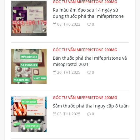
GÓC TƯ VẤN MIFEPRISTONE 200MG
Ra máu âm đạo sau 14 ngày sử
dụng thuốc phá thai mifepristone
có bất thường không?
08. TH6 2022
0
GÓC TƯ VẤN MIFEPRISTONE 200MG
Bán thuốc phá thai mifepristone và
misoprostol 2021
20. TH1 2025
0
GÓC TƯ VẤN MIFEPRISTONE 200MG
Sắm thuốc phá thai nguy cấp 8 tuần
03. TH1 2025
0