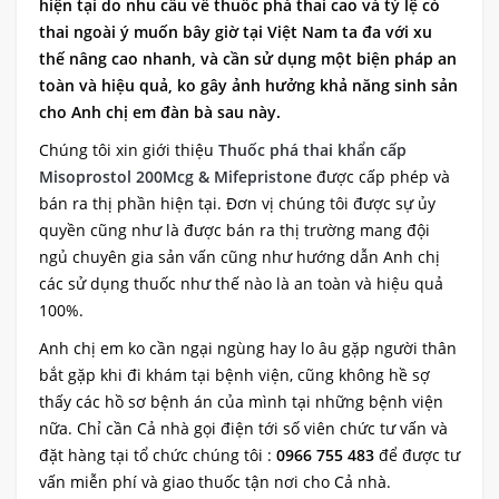
hiện tại do nhu cầu về thuốc phá thai cao và tỷ lệ có
thai ngoài ý muốn bây giờ tại Việt Nam ta đa với xu
thế nâng cao nhanh, và cần sử dụng một biện pháp an
toàn và hiệu quả, ko gây ảnh hưởng khả năng sinh sản
cho Anh chị em đàn bà sau này.
Chúng tôi xin giới thiệu
Thuốc phá thai khẩn cấp
Misoprostol 200Mcg & Mifepristone
được cấp phép và
bán ra thị phần hiện tại. Đơn vị chúng tôi được sự ủy
quyền cũng như là được bán ra thị trường mang đội
ngủ chuyên gia sản vấn cũng như hướng dẫn Anh chị
các sử dụng thuốc như thế nào là an toàn và hiệu quả
100%.
Anh chị em ko cần ngại ngùng hay lo âu gặp người thân
bắt gặp khi đi khám tại bệnh viện, cũng không hề sợ
thấy các hồ sơ bệnh án của mình tại những bệnh viện
nữa. Chỉ cần Cả nhà gọi điện tới số viên chức tư vấn và
đặt hàng tại tổ chức chúng tôi :
0966 755 483
để được tư
vấn miễn phí và giao thuốc tận nơi cho Cả nhà.