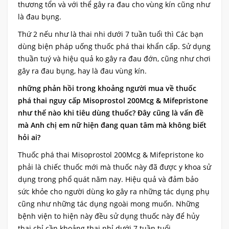
thương tổn và với thể gây ra đau cho vùng kín cũng như
là đau bụng.
Thứ 2 nếu như là thai nhi dưới 7 tuần tuổi thì Các bạn
dùng biện pháp uống thuốc phá thai khẩn cấp. Sử dụng
thuần tuý và hiệu quả ko gây ra đau đớn, cũng như chơi
gây ra đau bụng, hay là đau vùng kín.
những phản hồi trong khoảng người mua về thuốc
phá thai nguy cấp Misoprostol 200Mcg & Mifepristone
như thế nào khi tiêu dùng thuốc? Đây cũng là vấn đề
mà Anh chị em nữ hiện đang quan tâm mà không biết
hỏi ai?
Thuốc phá thai Misoprostol 200Mcg & Mifepristone ko
phải là chiếc thuốc mới mà thuốc này đã được y khoa sử
dụng trong phổ quát năm nay. Hiệu quả và đảm bảo
sức khỏe cho người dùng ko gây ra những tác dụng phụ
cũng như những tác dụng ngoài mong muốn. Những
bệnh viện to hiện này đều sử dụng thuốc này để hủy
thai chỉ cần khoảng thai nhỉ dưới 7 tuần tuổi.