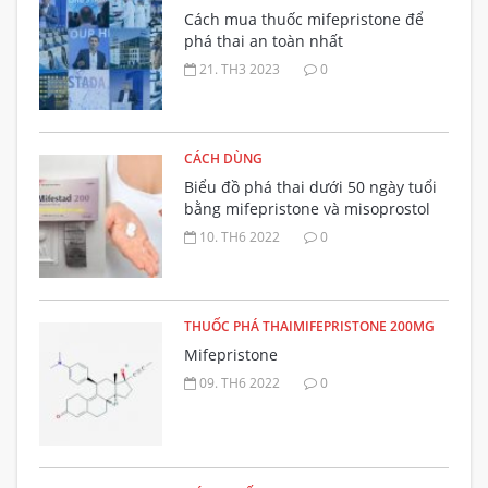
Cách mua thuốc mifepristone để
phá thai an toàn nhất
21. TH3 2023
0
CÁCH DÙNG
Biểu đồ phá thai dưới 50 ngày tuổi
bằng mifepristone và misoprostol
đường uống
10. TH6 2022
0
THUỐC PHÁ THAIMIFEPRISTONE 200MG
Mifepristone
09. TH6 2022
0