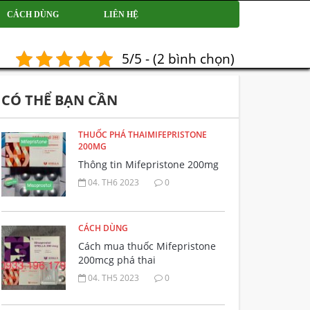
CÁCH DÙNG
LIÊN HỆ
5/5 - (2 bình chọn)
CÓ THỂ BẠN CẦN
THUỐC PHÁ THAIMIFEPRISTONE
200MG
Thông tin Mifepristone 200mg
04. TH6 2023
0
CÁCH DÙNG
Cách mua thuốc Mifepristone
200mcg phá thai
04. TH5 2023
0