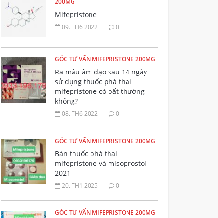
200MG
Mifepristone
09. TH6 2022
0
GÓC TƯ VẤN MIFEPRISTONE 200MG
Ra máu âm đạo sau 14 ngày
sử dụng thuốc phá thai
mifepristone có bất thường
không?
08. TH6 2022
0
GÓC TƯ VẤN MIFEPRISTONE 200MG
Bán thuốc phá thai
mifepristone và misoprostol
2021
20. TH1 2025
0
GÓC TƯ VẤN MIFEPRISTONE 200MG