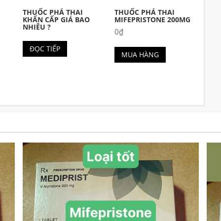
THUỐC PHÁ THAI
THUỐC PHÁ THAI
KHẨN CẤP GIÁ BAO
MIFEPRISTONE 200MG
NHIÊU ?
0
₫
ĐỌC TIẾP
MUA HÀNG