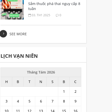
Sắm thuốc phá thai nguy cấp 8
tuần
03. TH1 2025
0
SEE MORE
LỊCH VẠN NIÊN
Tháng Tám 2026
H
B
T
N
S
B
C
1
2
3
4
5
6
7
8
9
10
11
12
13
14
15
16