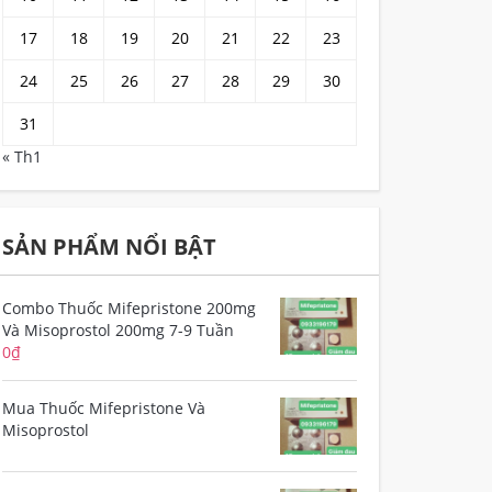
17
18
19
20
21
22
23
24
25
26
27
28
29
30
31
« Th1
SẢN PHẨM NỔI BẬT
Combo Thuốc Mifepristone 200mg
Và Misoprostol 200mg 7-9 Tuần
0
₫
Mua Thuốc Mifepristone Và
Misoprostol