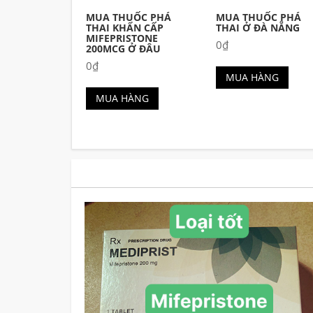
MUA THUỐC PHÁ
MUA THUỐC PHÁ
THAI KHẨN CẤP
THAI Ở ĐÀ NẴNG
MIFEPRISTONE
0
₫
200MCG Ở ĐÂU
0
₫
MUA HÀNG
MUA HÀNG