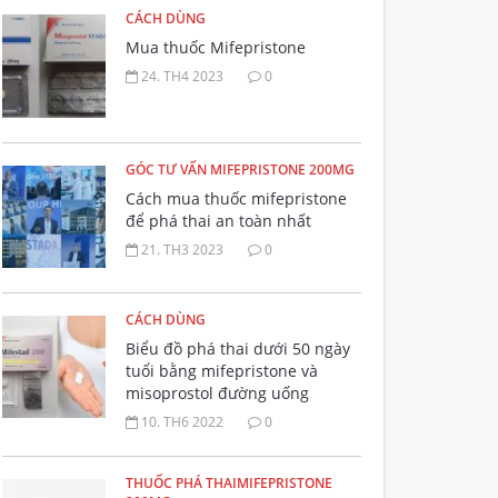
CÁCH DÙNG
Mua thuốc Mifepristone
24. TH4 2023
0
GÓC TƯ VẤN MIFEPRISTONE 200MG
Cách mua thuốc mifepristone
để phá thai an toàn nhất
21. TH3 2023
0
CÁCH DÙNG
Biểu đồ phá thai dưới 50 ngày
tuổi bằng mifepristone và
misoprostol đường uống
10. TH6 2022
0
THUỐC PHÁ THAIMIFEPRISTONE