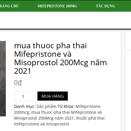
RANG CHỦ
MIFEPRISTONE 200MG
TÁC DỤNG
mua thuoc pha thai
Mifepristone và
Misoprostol 200Mcg năm
2021
0
₫
MUA HÀNG
mua
thuoc
Danh mục:
Sản phẩm
Từ khóa:
Mifepristone
pha
200mcg
,
mua thuoc pha thai Mifepristone và
thai
Misoprostol 200Mcg năm 2021
,
thuốc phá thai
Mifepristone
mifepristone và misoprostol
và