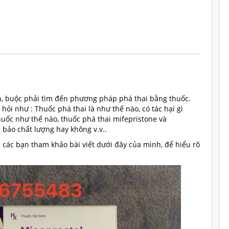
Misoprostol
200Mcg
năm
2021
số
lượng
, buộc phải tìm đến phương pháp phá thai bằng thuốc.
ỏi như : Thuốc phá thai là như thế nào, có tác hại gì
huốc như thế nào, thuốc phá thai mifepristone và
 bảo chất lượng hay không v.v..
i các bạn tham khảo bài viết dưới đây của mình, để hiểu rõ