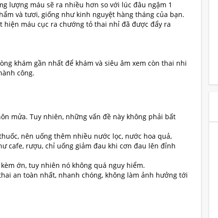
mg lượng máu sẽ ra nhiều hơn so với lúc đâu ngậm 1
thẩm và tươi, giống như kinh nguyệt hàng tháng của bạn.
t hiện máu cục ra chướng tỏ thai nhỉ đã được đẩy ra
òng khám gần nhất để khám và siêu âm xem còn thai nhi
thành công.
 nôn mửa. Tuy nhiên, những vấn đề này không phải bất
thuốc, nên uống thêm nhiều nước lọc, nước hoa quả,
ư cafe, rượu, chỉ uống giảm đau khi cơn đau lên đỉnh
o kèm ớn, tuy nhiên nó không quá nguy hiểm.
thai an toàn nhất, nhanh chóng, không làm ảnh hưởng tới