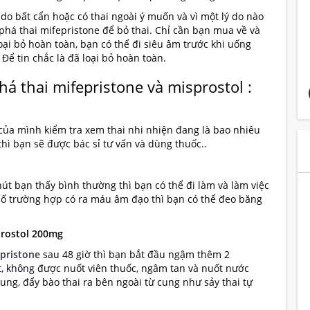
o bất cẩn hoặc có thai ngoài ý muốn và vì một lý do nào
phá thai mifepristone để bỏ thai. Chỉ cần bạn mua về và
ại bỏ hoàn toàn, bạn có thể đi siêu âm trước khi uống
 Để tin chắc là đã loại bỏ hoàn toàn.
á thai mifepristone và misprostol :
của mình kiểm tra xem thai nhi nhiện đang là bao nhiêu
thì bạn sẽ được bác sỉ tư vấn và dùng thuốc..
út bạn thấy bình thường thì bạn có thể đi làm và làm việc
 số trường hợp có ra máu âm đạo thì bạn có thể đeo băng
prostol 200mg
pristone
sau 48 giờ thì bạn bắt đầu ngậm thêm 2
t, không được nuốt viên thuốc, ngâm tan và nuốt nước
cung, đẩy bào thai ra bên ngoài từ cung như sảy thai tự