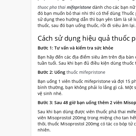
thuoc pha thai
mifepristone
dành cho các bạn nữ d
đó bạn muốn bỏ thai nhi thì có thể dùng Thuốc 
sử dụng theo hướng dẫn thì bạn yên tâm là sẽ lo
thuốc, sau đó bạn uống thuốc, rồi đi siêu âm lại.
Cách sử dụng hiệu quả thuốc ph
Bước 1: Tư vấn và kiểm tra sức khỏe
Bạn hãy đến các địa điểm siêu âm trên địa bàn 
tuần tuổi. Sau khi bạn đủ điều kiện dùng thuốc 
Bước 2: Uống
thuốc mifepristone
Bạn uống 1 viên thuốc mifepristone và đợi 15 ph
bình thường, bạn không phải lo lắng gì cả. Một
vệ sinh nhé.
Bước 3: Sau 48 giờ bạn uống thêm 2 viên Miso
Sau khi bạn dùng được viên thuốc phá thai
mife
viên Misoprostol 200mg trong miệng cho tan hế
thôi, thuốc Misoprostol 200mg có tác co bóp tử 
nhiên.