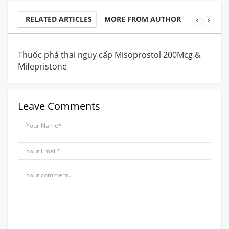
RELATED ARTICLES
MORE FROM AUTHOR
Thuốc phá thai nguy cấp Misoprostol 200Mcg &
Đị
Mifepristone
Leave Comments