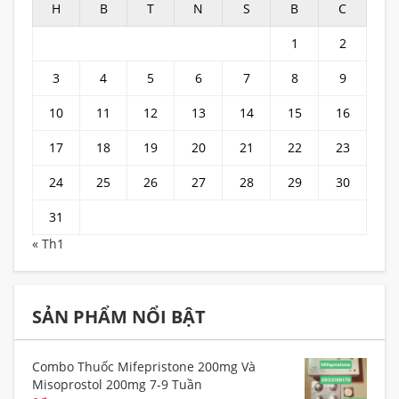
H
B
T
N
S
B
C
1
2
3
4
5
6
7
8
9
10
11
12
13
14
15
16
17
18
19
20
21
22
23
24
25
26
27
28
29
30
31
« Th1
SẢN PHẨM NỔI BẬT
Combo Thuốc Mifepristone 200mg Và
Misoprostol 200mg 7-9 Tuần