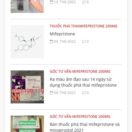
đường uống
10. TH6 2022
0
THUỐC PHÁ THAIMIFEPRISTONE 200MG
Mifepristone
09. TH6 2022
0
GÓC TƯ VẤN MIFEPRISTONE 200MG
Ra máu âm đạo sau 14 ngày sử
dụng thuốc phá thai mifepristone
có bất thường không?
08. TH6 2022
0
GÓC TƯ VẤN MIFEPRISTONE 200MG
Bán thuốc phá thai mifepristone và
misoprostol 2021