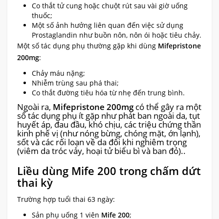
Co thắt tử cung hoặc chuột rút sau vài giờ uống
thuốc;
Một số ảnh hưởng liên quan đến việc sử dụng
Prostaglandin như buồn nôn, nôn ói hoặc tiêu chảy.
Một số tác dụng phụ thường gặp khi dùng
Mifepristone
200mg
:
Chảy máu nặng;
Nhiễm trùng sau phá thai;
Co thắt đường tiêu hóa từ nhẹ đến trung bình.
Ngoài ra,
Mifepristone 200mg
có thể gây ra một
số tác dụng phụ ít gặp như phát ban ngoài da, tụt
huyết áp, đau đầu, khó chịu, các triệu chứng thần
kinh phế vị (như nóng bừng, chóng mặt, ớn lạnh),
sốt và các rối loạn về da đôi khi nghiêm trọng
(viêm da tróc vảy, hoại tử biểu bì và ban đỏ)..
Liều dùng Mife 200 trong chấm dứt
thai kỳ
Trường hợp tuổi thai 63 ngày:
Sản phụ uống 1 viên
Mife 200
;