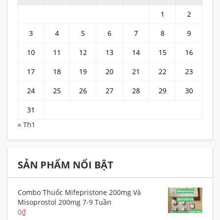
1
2
3
4
5
6
7
8
9
10
11
12
13
14
15
16
17
18
19
20
21
22
23
24
25
26
27
28
29
30
31
« Th1
SẢN PHẨM NỔI BẬT
Combo Thuốc Mifepristone 200mg Và
Misoprostol 200mg 7-9 Tuần
0
₫