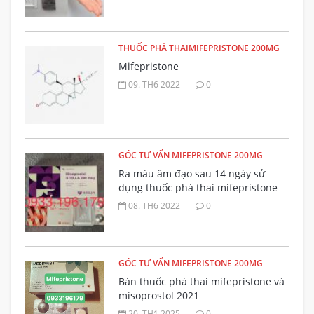
THUỐC PHÁ THAIMIFEPRISTONE 200MG
Mifepristone
09. TH6 2022
0
GÓC TƯ VẤN MIFEPRISTONE 200MG
Ra máu âm đạo sau 14 ngày sử
dụng thuốc phá thai mifepristone
có bất thường không?
08. TH6 2022
0
GÓC TƯ VẤN MIFEPRISTONE 200MG
Bán thuốc phá thai mifepristone và
misoprostol 2021
20. TH1 2025
0