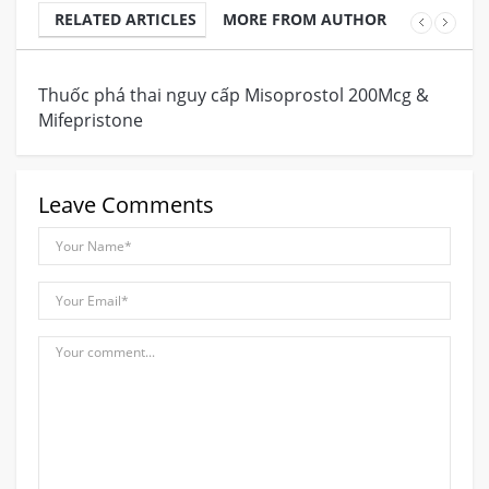
RELATED ARTICLES
MORE FROM AUTHOR
Thuốc phá thai nguy cấp Misoprostol 200Mcg &
Đị
Mifepristone
Leave Comments