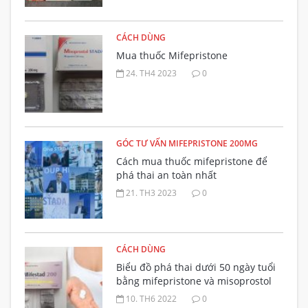
CÁCH DÙNG
Mua thuốc Mifepristone
24. TH4 2023
0
GÓC TƯ VẤN MIFEPRISTONE 200MG
Cách mua thuốc mifepristone để
phá thai an toàn nhất
21. TH3 2023
0
CÁCH DÙNG
Biểu đồ phá thai dưới 50 ngày tuổi
bằng mifepristone và misoprostol
đường uống
10. TH6 2022
0