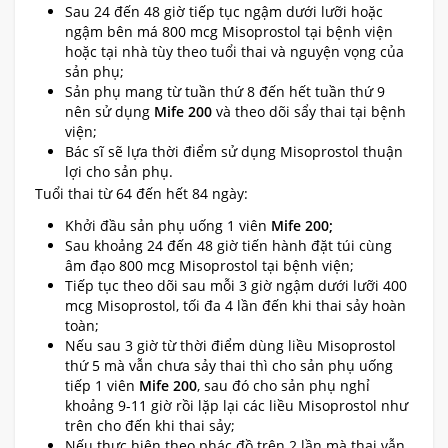
Sau 24 đến 48 giờ tiếp tục ngậm dưới lưỡi hoặc
ngậm bên má 800 mcg Misoprostol tại bệnh viện
hoặc tại nhà tùy theo tuổi thai và nguyện vọng của
sản phụ;
Sản phụ mang từ tuần thứ 8 đến hết tuần thứ 9
nên sử dụng
Mife 200
và theo dõi sẩy thai tại bệnh
viện;
Bác sĩ sẽ lựa thời điểm sử dụng Misoprostol thuận
lợi cho sản phụ.
Tuổi thai từ 64 đến hết 84 ngày:
Khởi đầu sản phụ uống 1 viên
Mife 200;
Sau khoảng 24 đến 48 giờ tiến hành đặt túi cùng
âm đạo 800 mcg Misoprostol tại bệnh viện;
Tiếp tục theo dõi sau mỗi 3 giờ ngậm dưới lưỡi 400
mcg Misoprostol, tối đa 4 lần đến khi thai sảy hoàn
toàn;
Nếu sau 3 giờ từ thời điểm dùng liều Misoprostol
thứ 5 mà vẫn chưa sảy thai thì cho sản phụ uống
tiếp 1 viên
Mife 200
, sau đó cho sản phụ nghỉ
khoảng 9-11 giờ rồi lặp lại các liều Misoprostol như
trên cho đến khi thai sảy;
Nếu thực hiện theo phác đồ trên 2 lần mà thai vẫn