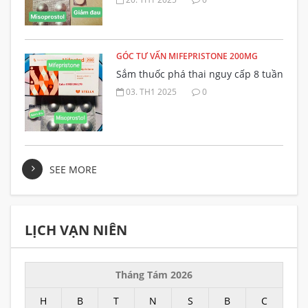
GÓC TƯ VẤN MIFEPRISTONE 200MG
Sắm thuốc phá thai nguy cấp 8 tuần
03. TH1 2025
0
SEE MORE
LỊCH VẠN NIÊN
Tháng Tám 2026
H
B
T
N
S
B
C