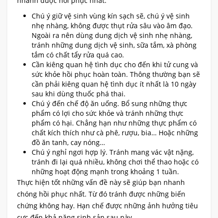
nhanh được hồi phục nhất.
Chú ý giữ vệ sinh vùng kín sạch sẽ, chú ý vệ sinh
nhẹ nhàng, không được thụt rửa sâu vào âm đạo.
Ngoài ra nên dùng dung dịch vệ sinh nhẹ nhàng,
tránh những dung dịch vệ sinh, sữa tắm, xà phòng
tắm có chất tẩy rửa quá cao.
Cần kiêng quan hệ tình dục cho đến khi tử cung và
sức khỏe hồi phục hoàn toàn. Thông thường bạn sẽ
cần phải kiêng quan hệ tình dục ít nhất là 10 ngày
sau khi dùng thuốc phá thai.
Chú ý đến chế độ ăn uống. Bổ sung những thực
phẩm có lợi cho sức khỏe và tránh những thực
phẩm có hại. Chẳng hạn như những thực phẩm có
chất kích thích như cà phê, rượu, bia… Hoặc những
đồ ăn tanh, cay nóng…
Chú ý nghỉ ngơi hợp lý. Tránh mang vác vật nặng,
tránh đi lại quá nhiều, không chơi thể thao hoặc có
những hoạt động mạnh trong khoảng 1 tuần.
Thực hiện tốt những vấn đề này sẽ giúp bạn nhanh
chóng hồi phục nhất. Từ đó tránh được những biến
chứng không hay. Hạn chế được những ảnh hưởng tiêu
cực đến khả năng sinh sản sau này.