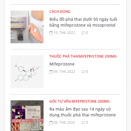
CÁCH DÙNG
Biểu đồ phá thai dưới 50 ngày tuổi
bằng mifepristone và misoprostol
đường uống
10. TH6 2022
0
THUỐC PHÁ THAIMIFEPRISTONE 200MG
Mifepristone
09. TH6 2022
0
GÓC TƯ VẤN MIFEPRISTONE 200MG
Ra máu âm đạo sau 14 ngày sử
dụng thuốc phá thai mifepristone
có bất thường không?
08. TH6 2022
0