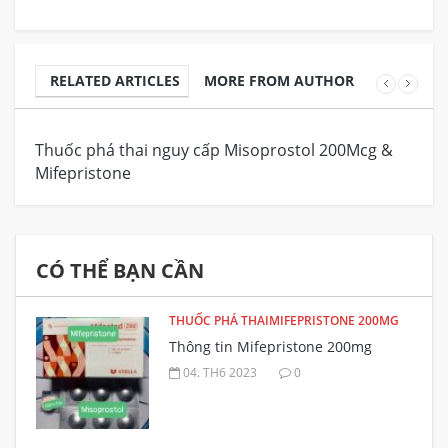
RELATED ARTICLES
MORE FROM AUTHOR
Thuốc phá thai nguy cấp Misoprostol 200Mcg &
Đị
Mifepristone
CÓ THỂ BẠN CẦN
THUỐC PHÁ THAIMIFEPRISTONE 200MG
Thông tin Mifepristone 200mg
04. TH6 2023
0